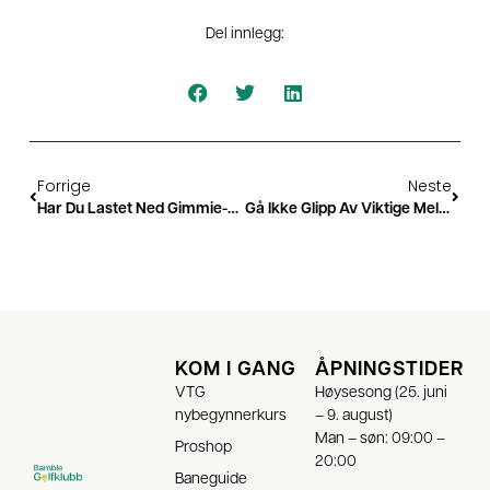
Del innlegg:
Forrige
Neste
Har Du Lastet Ned Gimmie-Appen?
Gå Ikke Glipp Av Viktige Meldinger Fra Klubben – Huk Av For SMS-Varsler På Golfbox!
KOM I GANG
ÅPNINGSTIDER
VTG
Høysesong (25. juni
nybegynnerkurs
– 9. august)
Man – søn: 09:00 –
Proshop
20:00
Baneguide