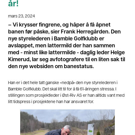
år!
mars 23, 2024
– Vi krysser fingrene, og håper å få åpnet
banen før påske, sier Frank Herregården. Den
nye styrelederen i Bamble Golfklubb er
avslappet, men lattermild der han sammen
med - minst like lattermilde - daglig leder Helge
Kimerud, lar seg avfotografere til en liten sak til
den nye websiden om banestatus.
Han er i det hele tatt ganske «nedpå» den nye styrelederen i
Bamble Golfklubb. Det skal litt til for å få 61-åringen stressa. I
stillingen som prosjektleder i Øst-Riv AS er han alltids vant med
litt tidspress i prosjektene han har ansvaret for.