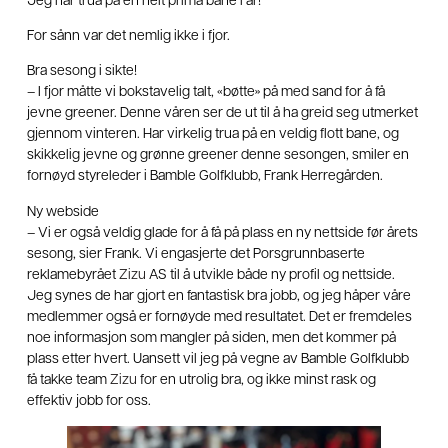
Jeg har trua på en helt prima bane i år!
For sånn var det nemlig ikke i fjor.
Bra sesong i sikte!
– I fjor måtte vi bokstavelig talt, «bøtte» på med sand for å få
jevne greener. Denne våren ser de ut til å ha greid seg utmerket
gjennom vinteren. Har virkelig trua på en veldig flott bane, og
skikkelig jevne og grønne greener denne sesongen, smiler en
fornøyd styreleder i Bamble Golfklubb, Frank Herregården.
Ny webside
– Vi er også veldig glade for å få på plass en ny nettside før årets
sesong, sier Frank. Vi engasjerte det Porsgrunnbaserte
reklamebyrået
Zizu
AS til å utvikle både ny profil og nettside.
Jeg synes de har gjort en fantastisk bra jobb, og jeg håper våre
medlemmer også er fornøyde med resultatet. Det er fremdeles
noe informasjon som mangler på siden, men det kommer på
plass etter hvert. Uansett vil jeg på vegne av Bamble Golfklubb
få takke team
Zizu
for en utrolig bra, og ikke minst rask og
effektiv jobb for oss.