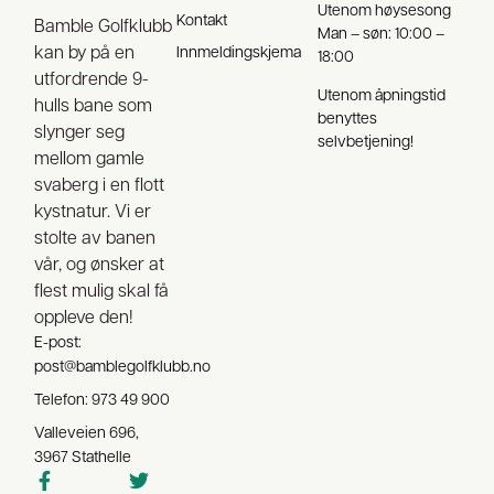
Utenom høysesong
Kontakt
Bamble Golfklubb
Man – søn: 10:00 –
kan by på en
Innmeldingskjema
18:00
utfordrende 9-
Utenom åpningstid
hulls bane som
benyttes
slynger seg
selvbetjening!
mellom gamle
svaberg i en flott
kystnatur. Vi er
stolte av banen
vår, og ønsker at
flest mulig skal få
oppleve den!
E-post:
post@bamblegolfklubb.no
Telefon: 973 49 900
Valleveien 696,
3967 Stathelle