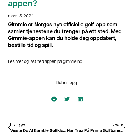
appen?
mars 15, 2024
Gimmie er Norges nye offisielle golf-app som
samler tjenestene du trenger på ett sted. Med
Gimmie-appen kan du holde deg oppdatert,
bestille tid og spill.
Les mer og last ned appen på
gimmie.no
Del innlegg:
Forrige
Neste
Visste Du At Bamble Golfklubb Har En Egen «inkluderingsminister»?
Har Trua På Prima Golfbane I År!