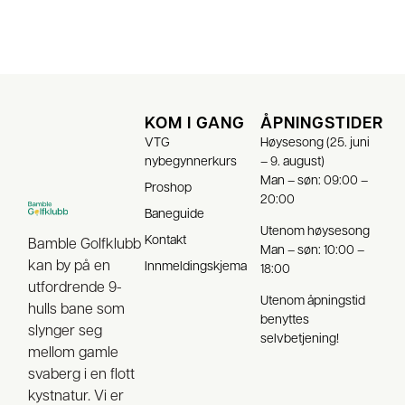
KOM I GANG
ÅPNINGSTIDER
VTG
Høysesong (25. juni
nybegynnerkurs
– 9. august)
Man – søn: 09:00 –
Proshop
20:00
Baneguide
Utenom høysesong
Kontakt
Bamble Golfklubb
Man – søn: 10:00 –
kan by på en
Innmeldingskjema
18:00
utfordrende 9-
Utenom åpningstid
hulls bane som
benyttes
slynger seg
selvbetjening!
mellom gamle
svaberg i en flott
kystnatur. Vi er