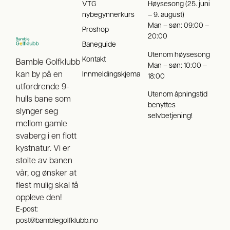
VTG
Høysesong (25. juni
nybegynnerkurs
– 9. august)
Man – søn: 09:00 –
Proshop
20:00
Baneguide
Utenom høysesong
Kontakt
Bamble Golfklubb
Man – søn: 10:00 –
kan by på en
Innmeldingskjema
18:00
utfordrende 9-
Utenom åpningstid
hulls bane som
benyttes
slynger seg
selvbetjening!
mellom gamle
svaberg i en flott
kystnatur. Vi er
stolte av banen
vår, og ønsker at
flest mulig skal få
oppleve den!
E-post:
post@bamblegolfklubb.no