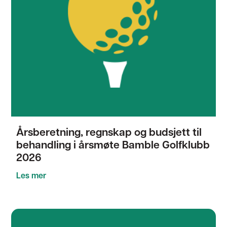
Årsberetning, regnskap og budsjett til
behandling i årsmøte Bamble Golfklubb
2026
Les mer