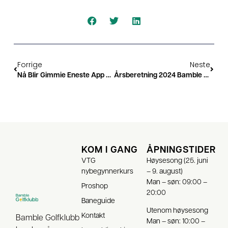
Forrige
Neste
Nå Blir Gimmie Eneste App Med GolfBox-Integrasjon
Årsberetning 2024 Bamble Golfklubb
KOM I GANG
ÅPNINGSTIDER
VTG
Høysesong (25. juni
nybegynnerkurs
– 9. august)
Man – søn: 09:00 –
Proshop
20:00
Baneguide
Utenom høysesong
Kontakt
Bamble Golfklubb
Man – søn: 10:00 –