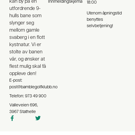
kan by på en
Innmeldingskjema
18:00
utfordrende 9-
Utenom åpningstid
hulls bane som
benyttes
slynger seg
selvbetjening!
mellom gamle
svaberg i en flott
kystnatur. Vi er
stolte av banen
vår, og ønsker at
flest mulig skal få
oppleve den!
E-post:
post@bamblegolfklubb.no
Telefon: 973 49 900
Valleveien 696,
3967 Stathelle